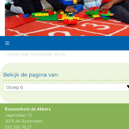
‹ terug naar homepage groep
Bekijk de pagina van:
Groep 6
Basisschool de Akkers
Jagerslaan 15
3075 AA Rotterdam
010 290 78 27