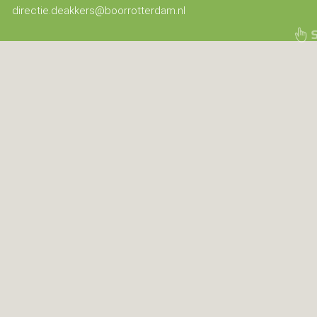
directie.deakkers@boorrotterdam.nl